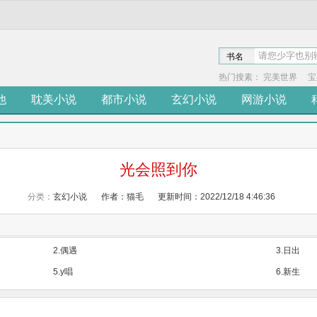
书名
热门搜素：
完美世界
宝
他
耽美小说
都市小说
玄幻小说
网游小说
光会照到你
分类：
玄幻小说
作者：猫毛
更新时间：2022/12/18 4:46:36
2.偶遇
3.日出
5.y唱
6.新生