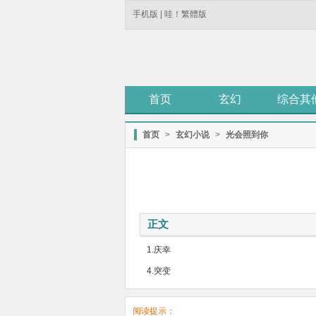
手机版
|
哇！繁體版
首页
玄幻
综合其
首页
>
玄幻小说
>
光会照到你
正文
1.庆幸
4.突变
阅读提示：