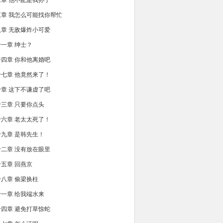
章 他不配是我孙子
章 我怎么可能找你帮忙
章 无敌爆炸小可爱
一章 绅士？
四章 你和他离婚吧
七章 他竟然来了！
章 这下不谦虚了吧
三章 只要你点头
六章 老太太死了！
九章 是韩先生！
二章 没有放在眼里
五章 回燕京
八章 偷梁换柱
一章 给我端水来
四章 避免打草惊蛇