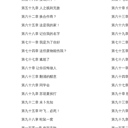
第五十九章 人之贱则无敌
第六十章 
第六十二章 换合作商？
第六十三章
第六十五章 这是我的家！
第六十六章
第六十八章 记住我的名字
第六十九章
第七十一章 我是为了你好
第七十二章
第七十四章 这些废物能伤我？
第七十五章
第七十七章 尴尬了
第七十八章
第八十章 让你后悔做人
第八十一章
第八十三章 翻涌的醋意
第八十四章
第八十六章 同学会
第八十七章
第八十九章 苏迎夏挨打
第九十章 
第九十二章 未卜先知
第九十三章
第九十五章 叶飞，必死！
第九十六章
第九十八掌 蛇鼠一窝
第九十九章