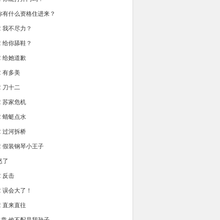
你有什么资格住进来？
 我不尽力？
 给你舔鞋？
 给她道歉
 有多美
 刀十二
 苏家危机
 蜻蜓点水
 过河拆桥
 假装钢琴小王子
怒了
 反击
 误会大了！
 直来直往