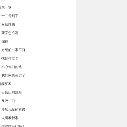
再来一辆
二十二号到了
 麻烦降临
 死字怎么写
 偏袒
 奇葩的一家三口
 找他帮忙？
 小心你们的钱
 我们家也买房了
神秘买家
 云顶山的规矩
 反咬一口
 厚颜无耻的蒋岚
 去看看新家
 你能打开门吗？