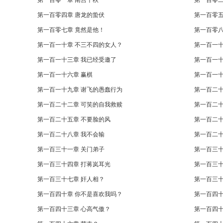
第一百零一章 南宫千秋
第一百零二
第一百零四章 唐龙的蛰伏
第一百零五
第一百零七章 竟然是他！
第一百零八
第一百一十章 不三不四的女人？
第一百一十
第一百一十三章 我已经受邀了
第一百一十
第一百一十六章 赢棋
第一百一十
第一百一十九章 谢飞的愚蠢行为
第一百二十
第一百二十二章 可笑的自我救赎
第一百二十
第一百二十五章 不要脸的风
第一百二十
第一百二十八章 我不会输
第一百二十
第一百三十一章 关门弟子
第一百三十
第一百三十四章 打蒋岚耳光
第一百三十
第一百三十七章 奸人相？
第一百三十
第一百四十章 你不是喜欢我吗？
第一百四十
第一百四十三章 心高气傲？
第一百四十