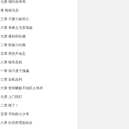
七章 我叫你爷爷
章 鞍前马后
三章 只要小姐开心
六章 丧家之犬苏海超
九章 最好的礼物
二章 软饭小白脸
五章 死也不会忘
八章 错失良机
一章 你只是个傀儡
三章 自私自利
六章 世间蝼蚁不知巨人伟岸
九章 上门找打
二章 跪了！
五章 可怕的小少爷
八章 白衣胜雪如仙女