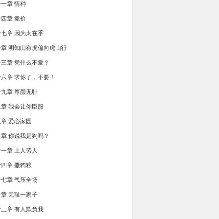
一章 情种
四章 竞价
七章 因为太在乎
章 明知山有虎偏向虎山行
三章 凭什么不爱？
六章 求你了，不要！
九章 厚颜无耻
章 我会让你臣服
章 爱心家园
章 你说我是狗吗？
一章 上人劳人
四章 撒狗粮
七章 气压全场
章 无耻一家子
三章 有人欺负我