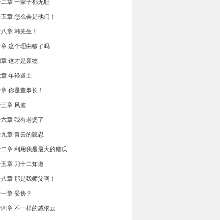
二章 一家子都无耻
五章 怎么会是他们！
八章 韩先生！
章 这个理由够了吗
章 这才是废物
章 年轻道士
章 你是董事长！
三章 风波
六章 我有老婆了
九章 青云的隐忍
二章 利用我是最大的错误
五章 刀十二知道
八章 那是我师父啊！
一章 妥协？
四章 不一样的戚依云